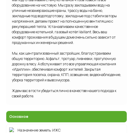
оборудование на чистовую. Мы сразу закладываем воду на
уличные незамерзающие краны, трассу воды на баню,
закладные под водоподготовку, закладные под стабилизаторы
напряжения, делаем проект на полноценную вентиляцию с
рекуперацией тепла. Устанавливаем качественное
оборудование котельной, газовый котёл Vaillant. Весь ваш
комфорт проживания в будущем доме очень сильно зависит от
продуманных инженерных решений.
Мы, как централизованный застройщик, благоустраиваем
общую территорию. Асфальт, тротуар, ливневки, прогулочную
дорожку в лесу. А обслуживает это все управляющая компания
«Идиллии», обеспечивая комфорт жителей. Закрытая
территория поселка, охрана, КПП, освещение, видеонаблюдение,
уборка территорий и вывоз мусора.
Ждем вас в гости убедиться лично в качестве нашего подхода к
своей работе.
Основное
Назначение земель: ИЖС