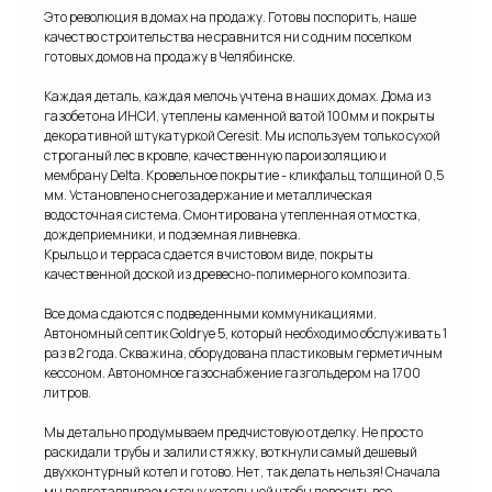
Это революция в домах на продажу. Готовы поспорить, наше
качество строительства не сравнится ни с одним поселком
готовых домов на продажу в Челябинске.
Каждая деталь, каждая мелочь учтена в наших домах. Дома из
газобетона ИНСИ, утеплены каменной ватой 100мм и покрыты
декоративной штукатуркой Ceresit. Мы используем только сухой
строганый лес в кровле, качественную пароизоляцию и
мембрану Delta. Кровельное покрытие - кликфальц толщиной 0,5
мм. Установлено снегозадержание и металлическая
водосточная система. Смонтирована утепленная отмостка,
дождеприемники, и подземная ливневка.
Крыльцо и терраса сдается в чистовом виде, покрыты
качественной доской из древесно-полимерного композита.
Все дома сдаются с подведенными коммуникациями.
Автономный септик Goldrye 5, который необходимо обслуживать 1
раз в 2 года. Скважина, оборудована пластиковым герметичным
кессоном. Автономное газоснабжение газгольдером на 1700
литров.
Мы детально продумываем предчистовую отделку. Не просто
раскидали трубы и залили стяжку, воткнули самый дешевый
двухконтурный котел и готово. Нет, так делать нельзя! Сначала
мы подготавливаем стену котельной чтобы повесить все