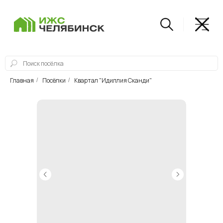
Главная
Посёлки
Квартал "Идиллия Сканди"
/
/