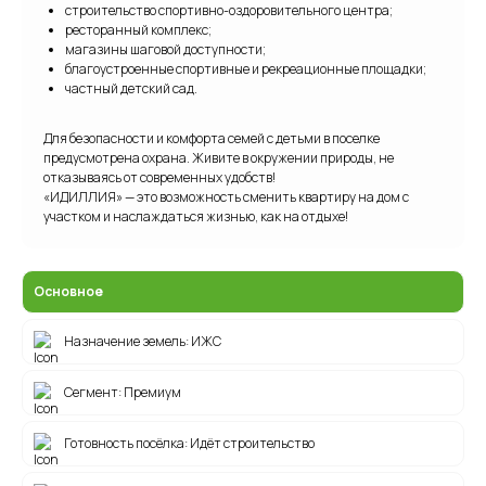
строительство спортивно-оздоровительного центра;
ресторанный комплекс;
магазины шаговой доступности;
благоустроенные спортивные и рекреационные площадки;
частный детский сад.
Для безопасности и комфорта семей с детьми в поселке
предусмотрена охрана. Живите в окружении природы, не
отказываясь от современных удобств!
«ИДИЛЛИЯ» — это возможность сменить квартиру на дом с
участком и наслаждаться жизнью, как на отдыхе!
Основное
Назначение земель: ИЖС
Сегмент: Премиум
Готовность посёлка: Идёт строительство