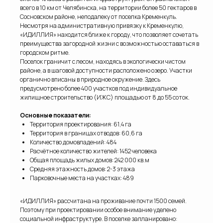
всего в 10 км от Челябинска, на территории более 50 гектаров в
Сосновском районе, неподалеку от поселка Кременкуль.
Несмотря на административную привязку к Кременкулю,
«ИДИЛЛИЯ» находится ближе к городу, что позволяет сочетать
преимущества загородной жизни с возможностью оставаться в
городском ритме.
Поселок граничит с лесом, находясь в экологически чистом
районе, а в шаговой доступности расположено озеро. Участки
органично вписаны в природное окружение. Здесь
предусмотрено более 400 участков под индивидуальное
жилищное строительство (ИЖС) площадью от 8 до 55 соток.
Основные показатели:
Территория проектирования: 61,4 га
Территория в границах отводов: 60,6 га
Количество домовладений: 484
Расчётное количество жителей: 1452 человека
Общая площадь жилых домов: 242 000 кв.м
Средняя этажность домов: 2-3 этажа
Парковочные места на участках: 489
«ИДИЛЛИЯ» рассчитана на проживание почти 1500 семей.
Поэтому при проектировании особое внимание уделено
социальной инфраструктуре. В поселке запланировано: